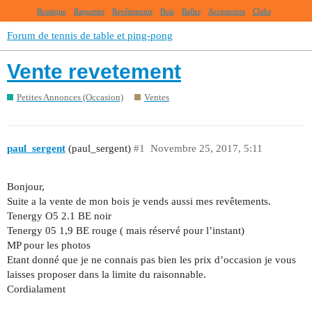
Boutique
Raquettes
Revêtements
Bois
Balles
Accessoires
Clubs
Forum de tennis de table et ping-pong
Vente revetement
Petites Annonces (Occasion)
Ventes
paul_sergent
(paul_sergent)
#1
Novembre 25, 2017, 5:11
Bonjour,
Suite a la vente de mon bois je vends aussi mes revêtements.
Tenergy O5 2.1 BE noir
Tenergy 05 1,9 BE rouge ( mais réservé pour l’instant)
MP pour les photos
Etant donné que je ne connais pas bien les prix d’occasion je vous
laisses proposer dans la limite du raisonnable.
Cordialament