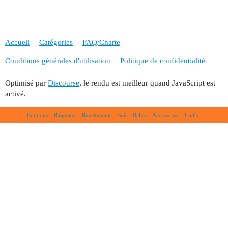
Accueil
Catégories
FAQ/Charte
Conditions générales d'utilisation
Politique de confidentialité
Optimisé par
Discourse
, le rendu est meilleur quand JavaScript est
activé.
Boutique
Raquettes
Revêtements
Bois
Balles
Accessoires
Clubs