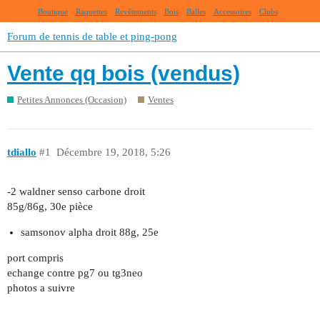
Boutique
Raquettes
Revêtements
Bois
Balles
Accessoires
Clubs
Forum de tennis de table et ping-pong
Vente qq bois (vendus)
Petites Annonces (Occasion)
Ventes
tdiallo
#1
Décembre 19, 2018, 5:26
-2 waldner senso carbone droit
85g/86g, 30e pièce
samsonov alpha droit 88g, 25e
port compris
echange contre pg7 ou tg3neo
photos a suivre