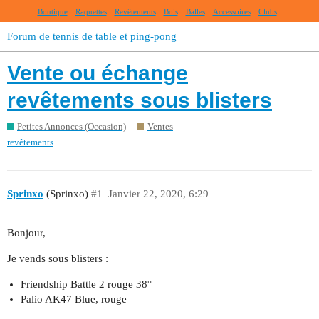
Boutique
Raquettes
Revêtements
Bois
Balles
Accessoires
Clubs
Forum de tennis de table et ping-pong
Vente ou échange
revêtements sous blisters
Petites Annonces (Occasion)
Ventes
revêtements
Sprinxo
(Sprinxo)
#1
Janvier 22, 2020, 6:29
Bonjour,
Je vends sous blisters :
Friendship Battle 2 rouge 38°
Palio AK47 Blue, rouge