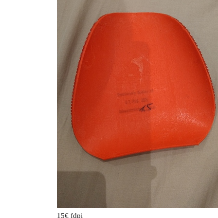
15€ fdpi