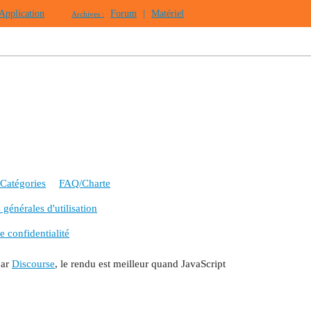
Application
Forum
|
Matériel
Archives :
Catégories
FAQ/Charte
générales d'utilisation
e confidentialité
par
Discourse
, le rendu est meilleur quand JavaScript