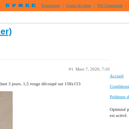
Promotions
|
Coups de coeur
|
Pré-Commande
|
er)
#1
Mars 7, 2020, 7:10
Accueil
dant 3 jours. 1,5 rouge découpé sur 158x153
Conditions 
Politique d
Optimisé 
est activé.