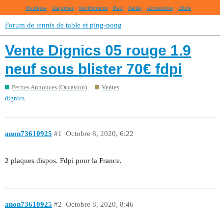
Boutique
Raquettes
Revêtements
Bois
Balles
Accessoires
Clubs
Forum de tennis de table et ping-pong
Vente Dignics 05 rouge 1.9
neuf sous blister 70€ fdpi
Petites Annonces (Occasion)
Ventes
dignics
anon73610925
#1
Octobre 8, 2020, 6:22
2 plaques dispos. Fdpi pour la France.
anon73610925
#2
Octobre 8, 2020, 8:46