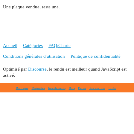
Une plaque vendue, reste une.
Accueil
Catégories
FAQ/Charte
Conditions générales d'utilisation
Politique de confidentialité
Optimisé par
Discourse
, le rendu est meilleur quand JavaScript est
activé.
Boutique
Raquettes
Revêtements
Bois
Balles
Accessoires
Clubs