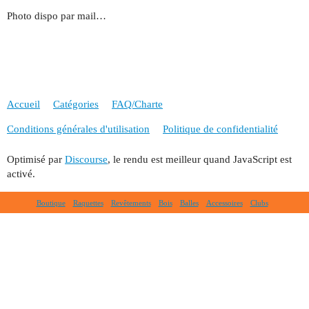
Photo dispo par mail…
Accueil
Catégories
FAQ/Charte
Conditions générales d'utilisation
Politique de confidentialité
Optimisé par
Discourse
, le rendu est meilleur quand JavaScript est
activé.
Boutique
Raquettes
Revêtements
Bois
Balles
Accessoires
Clubs