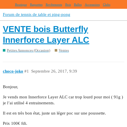
Boutique
Raquettes
Revêtements
Bois
Balles
Accessoires
Clubs
Forum de tennis de table et ping-pong
VENTE bois Butterfly
Innerforce Layer ALC
Petites Annonces (Occasion)
Ventes
choco-joko
#1
Septembre 26, 2017, 9:39
Bonjour,
Je vends mon Innerforce Layer ALC car trop lourd pour moi ( 91g )
je l’ai utilisé 4 entrainements.
Il est en très bon état, juste un léger poc sur une poussette.
Prix 100€ fdi.