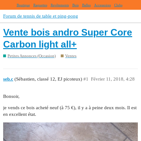
Boutique
Raquettes
Revêtements
Bois
Balles
Accessoires
Clubs
Forum de tennis de table et ping-pong
Vente bois andro Super Core
Carbon light all+
Petites Annonces (Occasion)
Ventes
seb.c
(Sébastien, classé 12, EJ picoteux)
#1
Février 11, 2018, 4:28
Bonsoir,
je vends ce bois acheté neuf (à 75 €), il y a à peine deux mois. Il est
en excellent état.