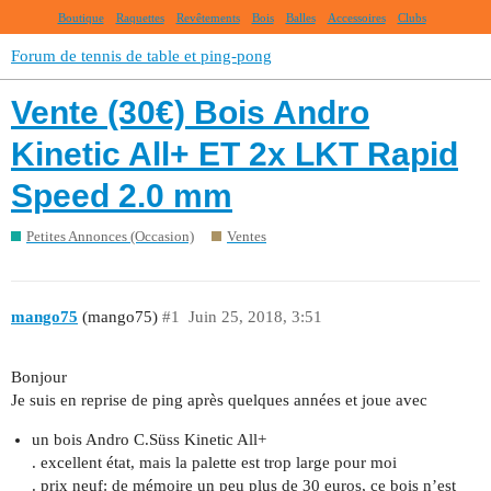
Boutique
Raquettes
Revêtements
Bois
Balles
Accessoires
Clubs
Forum de tennis de table et ping-pong
Vente (30€) Bois Andro
Kinetic All+ ET 2x LKT Rapid
Speed 2.0 mm
Petites Annonces (Occasion)
Ventes
mango75
(mango75)
#1
Juin 25, 2018, 3:51
Bonjour
Je suis en reprise de ping après quelques années et joue avec
un bois Andro C.Süss Kinetic All+
. excellent état, mais la palette est trop large pour moi
. prix neuf: de mémoire un peu plus de 30 euros, ce bois n’est