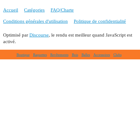
Accueil
Catégories
FAQ/Charte
Conditions générales d'utilisation
Politique de confidentialité
Optimisé par
Discourse
, le rendu est meilleur quand JavaScript est
activé.
Boutique
Raquettes
Revêtements
Bois
Balles
Accessoires
Clubs