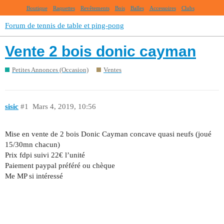
Boutique
Raquettes
Revêtements
Bois
Balles
Accessoires
Clubs
Forum de tennis de table et ping-pong
Vente 2 bois donic cayman
Petites Annonces (Occasion)
Ventes
sisic
#1
Mars 4, 2019, 10:56
Mise en vente de 2 bois Donic Cayman concave quasi neufs (joué
15/30mn chacun)
Prix fdpi suivi 22€ l’unité
Paiement paypal préféré ou chèque
Me MP si intéressé