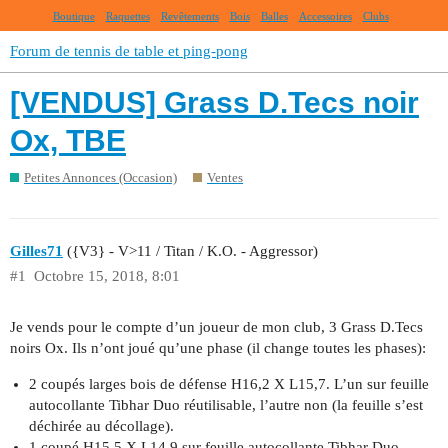
Boutique
Raquettes
Revêtements
Bois
Balles
Accessoires
Clubs
Forum de tennis de table et ping-pong
[VENDUS] Grass D.Tecs noir
Ox, TBE
Petites Annonces (Occasion)
Ventes
Gilles71
({V3} - V>11 / Titan / K.O. - Aggressor)
#1
Octobre 15, 2018, 8:01
Je vends pour le compte d’un joueur de mon club, 3 Grass D.Tecs
noirs Ox. Ils n’ont joué qu’une phase (il change toutes les phases):
2 coupés larges bois de défense H16,2 X L15,7. L’un sur feuille
autocollante Tibhar Duo réutilisable, l’autre non (la feuille s’est
déchirée au décollage).
1 coupé H15,5 X L14,9 sur feuille autocollante Tibhar Duo