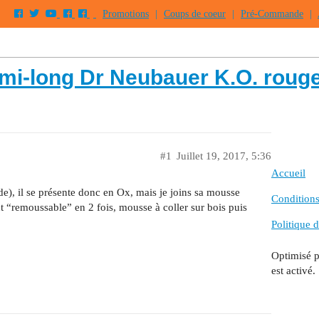
Promotions
|
Coups de coeur
|
Pré-Commande
|
i-long Dr Neubauer K.O. roug
#1
Juillet 19, 2017, 5:36
Accueil
e), il se présente donc en Ox, mais je joins sa mousse
Conditions 
nt “remoussable” en 2 fois, mousse à coller sur bois puis
Politique d
Optimisé 
est activé.