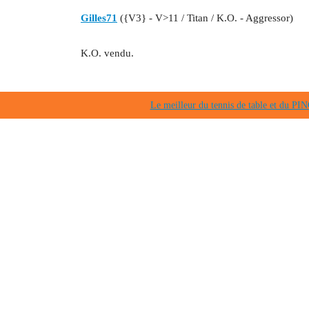
Gilles71
({V3} - V>11 / Titan / K.O. - Aggressor)
K.O. vendu.
Le meilleur du tennis de table et du 