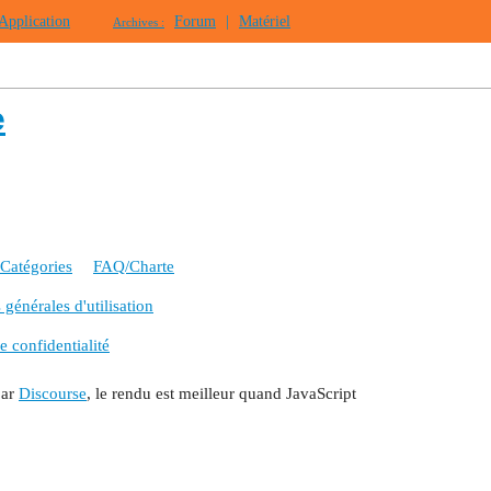
Application
Forum
|
Matériel
Archives :
e
Catégories
FAQ/Charte
générales d'utilisation
e confidentialité
par
Discourse
, le rendu est meilleur quand JavaScript