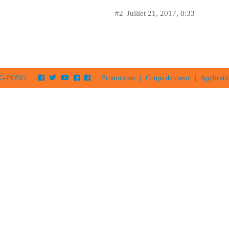
#2
Juillet 21, 2017, 8:33
PING-PONG
Promotions
|
Coups de coeur
|
Applicati