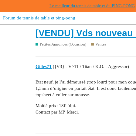
Le meilleur du tennis de table et du PING-PONG
Forum de tennis de table et ping-pong
[VENDU] Vds nouveau m
Petites Annonces (Occasion)
Ventes
Gilles71
({V3} - V>11 / Titan / K.O. - Aggressor)
Etat neuf, je l’ai démoussé (trop lourd pour mon coud
1,3mm d’origine en parfait état. Il est donc facileme
topsheet à coller sur mousse.
Moitié prix: 18€ fdpi.
Contact par MP. Merci.