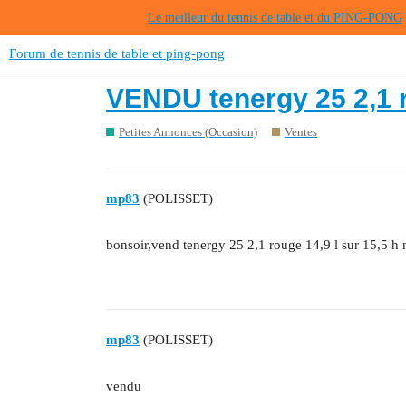
Le meilleur du tennis de table et du PING-PONG
Forum de tennis de table et ping-pong
VENDU tenergy 25 2,1 
Petites Annonces (Occasion)
Ventes
mp83
(POLISSET)
bonsoir,vend tenergy 25 2,1 rouge 14,9 l sur 15,5 h
mp83
(POLISSET)
vendu