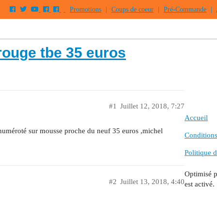
Promotions
|
Coups de coeur
|
Pré-Commande
|
rouge tbe 35 euros
#1
Juillet 12, 2018, 7:27
Accueil
 numéroté sur mousse proche du neuf 35 euros ,michel
Conditions 
Politique d
Optimisé 
#2
Juillet 13, 2018, 4:40
est activé.