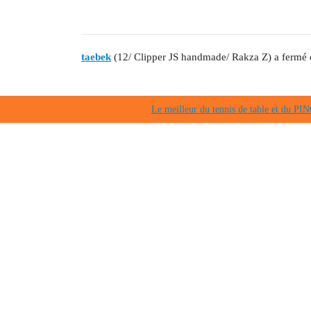
taebek
(12/ Clipper JS handmade/ Rakza Z) a fermé c
Le meilleur du tennis de table et du 