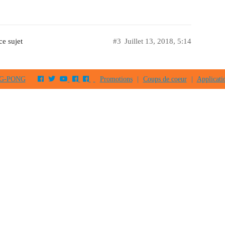
e sujet
#3
Juillet 13, 2018, 5:14
PING-PONG
Promotions
|
Coups de coeur
|
Applicati