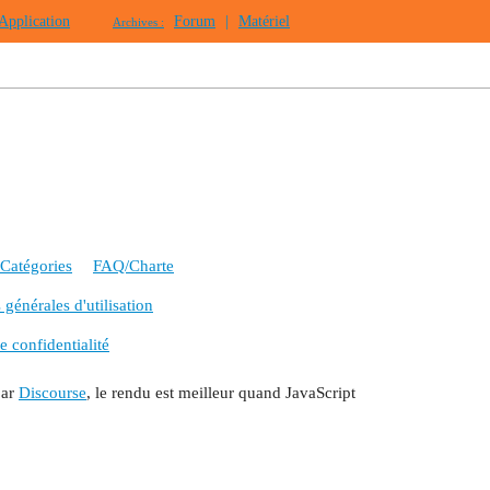
Application
Forum
|
Matériel
Archives :
Catégories
FAQ/Charte
générales d'utilisation
e confidentialité
par
Discourse
, le rendu est meilleur quand JavaScript