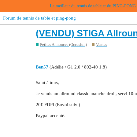
Le meilleur du tennis de table et du PING-PONG
Forum de tennis de table et ping-pong
(VENDU) STIGA Allroun
Petites Annonces (Occasion)
Ventes
Ben57
(Adélie / G1 2.0 / 802-40 1.8)
Salut à tous,
Je vends un allround classic manche droit, servi 10
20€ FDPI (Envoi suivi)
Paypal accepté.