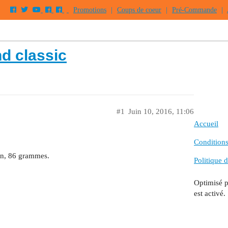
Promotions
|
Coups de coeur
|
Pré-Commande
|
d classic
#1
Juin 10, 2016, 11:06
Accueil
Conditions 
mn, 86 grammes.
Politique d
Optimisé 
est activé.