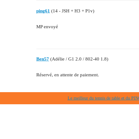
ping61
(14 - JSH + H3 + P1v)
MP envoyé
Ben57
(Adélie / G1 2.0 / 802-40 1.8)
Réservé, en attente de paiement.
Le meilleur du tennis de table et du 