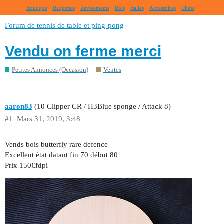
Boutique
Raquettes
Revêtements
Bois
Balles
Accessoires
Clubs
Forum de tennis de table et ping-pong
Vendu on ferme merci
Petites Annonces (Occasion)
Ventes
aaron83
(10 Clipper CR / H3Blue sponge / Attack 8)
#1
Mars 31, 2019, 3:48
Vends bois butterfly rare defence
Excellent état datant fin 70 début 80
Prix 150€fdpi