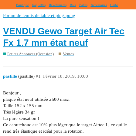
Boutique
Raquettes
Revêtements
Bois
Balles
Accessoires
Clubs
Forum de tennis de table et ping-pong
VENDU Gewo Target Air Tec
Fx 1.7 mm état neuf
Petites Annonces (Occasion)
Ventes
pastille
(pastille)
#1
Février 18, 2019, 10:00
Bonjour ,
plaque état neuf utilisée 2h00 maxi
Taille 152 x 155 mm
Très légère 34 gr
La pure sensation !
Ce caoutchouc est 10% plus léger que le target Airtec L, ce qui le
rend très élastique et idéal pour la rotation.