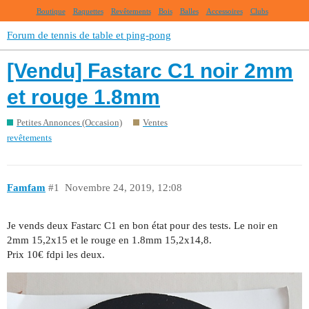
Boutique
Raquettes
Revêtements
Bois
Balles
Accessoires
Clubs
Forum de tennis de table et ping-pong
[Vendu] Fastarc C1 noir 2mm
et rouge 1.8mm
Petites Annonces (Occasion)
Ventes
revêtements
Famfam
#1
Novembre 24, 2019, 12:08
Je vends deux Fastarc C1 en bon état pour des tests. Le noir en
2mm 15,2x15 et le rouge en 1.8mm 15,2x14,8.
Prix 10€ fdpi les deux.