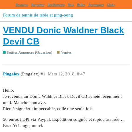
Boutique
Raquettes
Revêtements
Bois
Balles
Accessoires
Clubs
Forum de tennis de table et ping-pong
VENDU Donic Waldner Black
Devil CB
Petites Annonces (Occasion)
Ventes
Pingalex
(Pingalex)
#1
Mars 12, 2018, 8:47
Hello.
Je revends un Donic Waldner Black Devil CB acheté récemment
neuf. Manche concave.
Rien à signaler : impeccable, collé une seule fois.
50 euros
FDPI
via Paypal. Expédition soignée et rapide assurée…
Pas d’échange, merci.