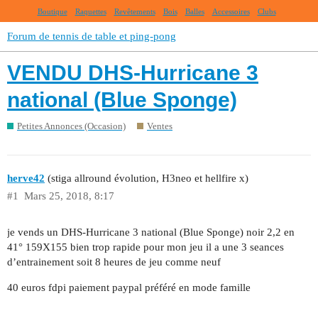
Boutique
Raquettes
Revêtements
Bois
Balles
Accessoires
Clubs
Forum de tennis de table et ping-pong
VENDU DHS-Hurricane 3
national (Blue Sponge)
Petites Annonces (Occasion)
Ventes
herve42
(stiga allround évolution, H3neo et hellfire x)
#1
Mars 25, 2018, 8:17
je vends un DHS-Hurricane 3 national (Blue Sponge) noir 2,2 en
41° 159X155 bien trop rapide pour mon jeu il a une 3 seances
d’entrainement soit 8 heures de jeu comme neuf
40 euros fdpi paiement paypal préféré en mode famille