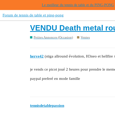
Le meilleur du tennis de table et du PING-PONG
Forum de tennis de table et ping-pong
VENDU Death metal ro
Petites Annonces (Occasion)
Ventes
herve42
(stiga allround évolution, H3neo et hellfire 
je vends ce picot joué 2 heures pour prendre le meme
paypal preferé en mode famille
tennisdetablepassion