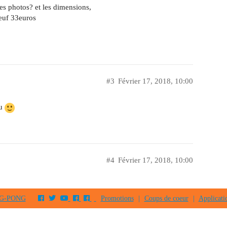
des photos? et les dimensions,
neuf 33euros
#3
Février 17, 2018, 10:00
du
#4
Février 17, 2018, 10:00
PING-PONG
Promotions
|
Coups de coeur
|
Applicati