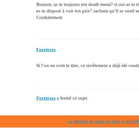
Bonsoir, as tu toujours ton death metal? si oui as tu 
es tu disposé à voir ton prix? sachant qu’il se vend 
Cordialement
Foretress
Si l’on en croit le titre, ce revêtement a déjà été ven
Foretress
a fermé ce sujet
Le meilleur du tennis de table et du 