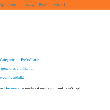
Application
Forum
|
Matériel
Archives :
Catégories
FAQ/Charte
générales d'utilisation
e confidentialité
par
Discourse
, le rendu est meilleur quand JavaScript