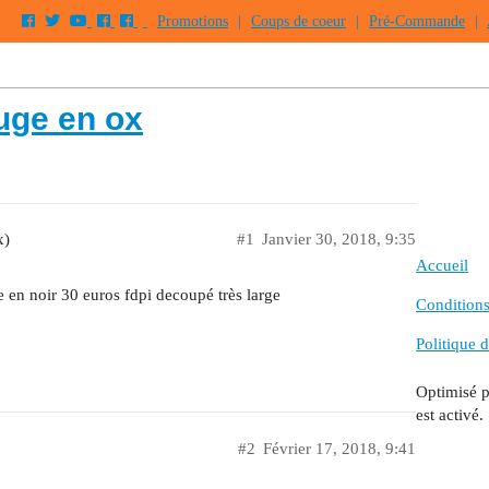
Promotions
|
Coups de coeur
|
Pré-Commande
|
uge en ox
x)
#1
Janvier 30, 2018, 9:35
Accueil
 en noir 30 euros fdpi decoupé très large
Conditions 
Politique d
Optimisé 
est activé.
#2
Février 17, 2018, 9:41