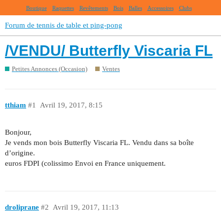
Boutique
Raquettes
Revêtements
Bois
Balles
Accessoires
Clubs
Forum de tennis de table et ping-pong
/VENDU/ Butterfly Viscaria FL
Petites Annonces (Occasion)
Ventes
tthiam
#1
Avril 19, 2017, 8:15
Bonjour,
Je vends mon bois Butterfly Viscaria FL. Vendu dans sa boîte
d’origine.
euros FDPI (colissimo Envoi en France uniquement.
droliprane
#2
Avril 19, 2017, 11:13