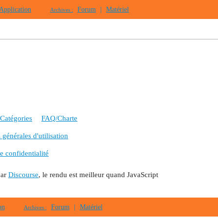
Application
Forum
|
Matériel
Archives :
Catégories
FAQ/Charte
générales d'utilisation
e confidentialité
par
Discourse
, le rendu est meilleur quand JavaScript
on
Forum
|
Matériel
Archives :