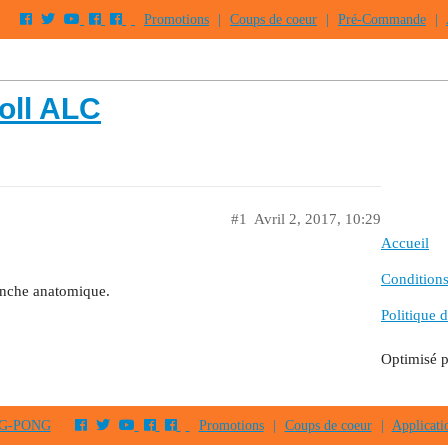
Promotions
|
Coups de coeur
|
Pré-Commande
|
oll ALC
#1
Avril 2, 2017, 10:29
Accueil
Conditions 
anche anatomique.
Politique d
Optimisé 
PING-PONG
Promotions
|
Coups de coeur
|
Applicati