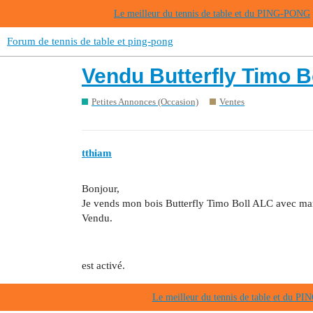
Le meilleur du tennis de table et du PING-PONG
Forum de tennis de table et ping-pong
Vendu Butterfly Timo B
Petites Annonces (Occasion)
Ventes
tthiam
Bonjour,
Je vends mon bois Butterfly Timo Boll ALC avec m
Vendu.
est activé.
Le meilleur du tennis de table et du 