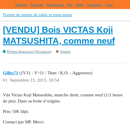
Boutique
Raquettes
Revêtements
Bois
Balles
Accessoires
Clubs
Forum de tennis de table et ping-pong
[VENDU] Bois VICTAS Koji
MATSUSHITA, comme neuf
Petites Annonces (Occasion)
Ventes
Gilles71
({V3} - V>11 / Titan / K.O. - Aggressor)
#1
Septembre 23, 2015, 10:54
Vds Victas Koji Matsushita, manche droit, comme neuf (1/2 heure
de jeu). Dans sa boite d’origine.
Prix: 50€ fdpi.
Contact par MP. Merci.