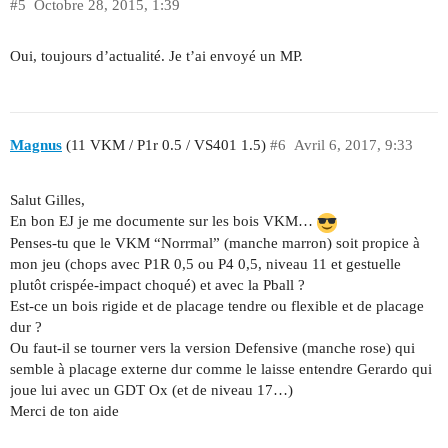
#5
Octobre 28, 2015, 1:39
Oui, toujours d’actualité. Je t’ai envoyé un MP.
Magnus
(11 VKM / P1r 0.5 / VS401 1.5)
#6
Avril 6, 2017, 9:33
Salut Gilles,
En bon EJ je me documente sur les bois VKM…
Penses-tu que le VKM “Norrmal” (manche marron) soit propice à
mon jeu (chops avec P1R 0,5 ou P4 0,5, niveau 11 et gestuelle
plutôt crispée-impact choqué) et avec la Pball ?
Est-ce un bois rigide et de placage tendre ou flexible et de placage
dur ?
Ou faut-il se tourner vers la version Defensive (manche rose) qui
semble à placage externe dur comme le laisse entendre Gerardo qui
joue lui avec un GDT Ox (et de niveau 17…)
Merci de ton aide