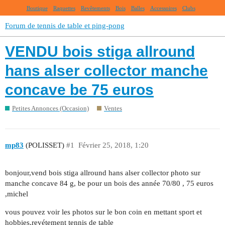
Boutique
Raquettes
Revêtements
Bois
Balles
Accessoires
Clubs
Forum de tennis de table et ping-pong
VENDU bois stiga allround
hans alser collector manche
concave be 75 euros
Petites Annonces (Occasion)
Ventes
mp83
(POLISSET)
#1
Février 25, 2018, 1:20
bonjour,vend bois stiga allround hans alser collector photo sur
manche concave 84 g, be pour un bois des année 70/80 , 75 euros
,michel
vous pouvez voir les photos sur le bon coin en mettant sport et
hobbies,revétement tennis de table