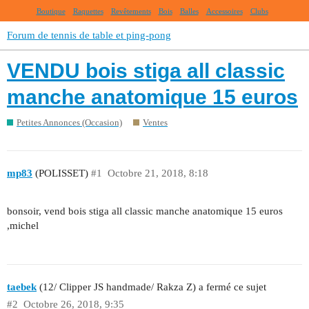
Boutique
Raquettes
Revêtements
Bois
Balles
Accessoires
Clubs
Forum de tennis de table et ping-pong
VENDU bois stiga all classic
manche anatomique 15 euros
Petites Annonces (Occasion)
Ventes
mp83
(POLISSET)
#1
Octobre 21, 2018, 8:18
bonsoir, vend bois stiga all classic manche anatomique 15 euros
,michel
taebek
(12/ Clipper JS handmade/ Rakza Z) a fermé ce sujet
#2
Octobre 26, 2018, 9:35