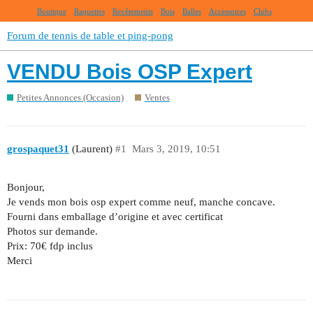
Boutique
Raquettes
Revêtements
Bois
Balles
Accessoires
Clubs
Forum de tennis de table et ping-pong
VENDU Bois OSP Expert
Petites Annonces (Occasion)
Ventes
grospaquet31
(Laurent)
#1
Mars 3, 2019, 10:51
Bonjour,
Je vends mon bois osp expert comme neuf, manche concave.
Fourni dans emballage d’origine et avec certificat
Photos sur demande.
Prix: 70€ fdp inclus
Merci