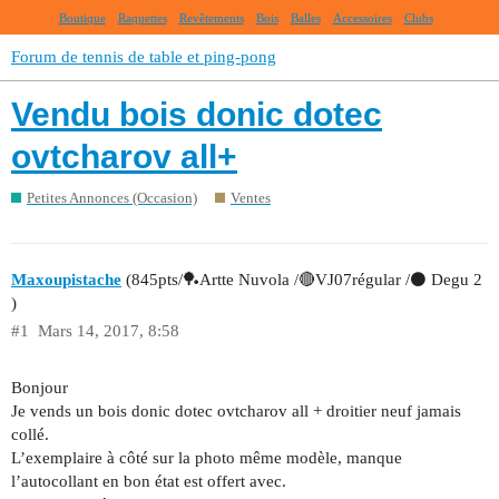
Boutique
Raquettes
Revêtements
Bois
Balles
Accessoires
Clubs
Forum de tennis de table et ping-pong
Vendu bois donic dotec
ovtcharov all+
Petites Annonces (Occasion)
Ventes
Maxoupistache
(845pts/🏓Artte Nuvola /🔴VJ07régular /⚫ Degu 2
)
#1
Mars 14, 2017, 8:58
Bonjour
Je vends un bois donic dotec ovtcharov all + droitier neuf jamais
collé.
L’exemplaire à côté sur la photo même modèle, manque
l’autocollant en bon état est offert avec.