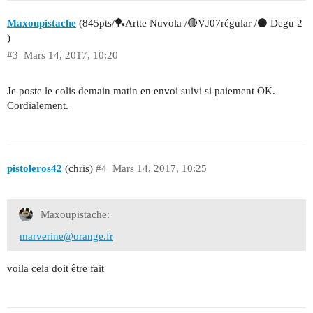
Maxoupistache
(845pts/🏓Artte Nuvola /🔴VJ07régular /⚫ Degu 2
)
#3
Mars 14, 2017, 10:20
Je poste le colis demain matin en envoi suivi si paiement OK.
Cordialement.
pistoleros42
(chris)
#4
Mars 14, 2017, 10:25
Maxoupistache:
marverine@orange.fr
voila cela doit être fait