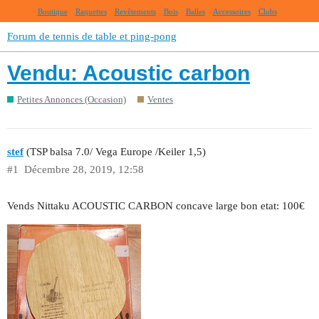
Boutique
Raquettes
Revêtements
Bois
Balles
Accessoires
Clubs
Forum de tennis de table et ping-pong
Vendu: Acoustic carbon
Petites Annonces (Occasion)
Ventes
stef
(TSP balsa 7.0/ Vega Europe /Keiler 1,5)
#1
Décembre 28, 2019, 12:58
Vends Nittaku ACOUSTIC CARBON concave large bon etat: 100€