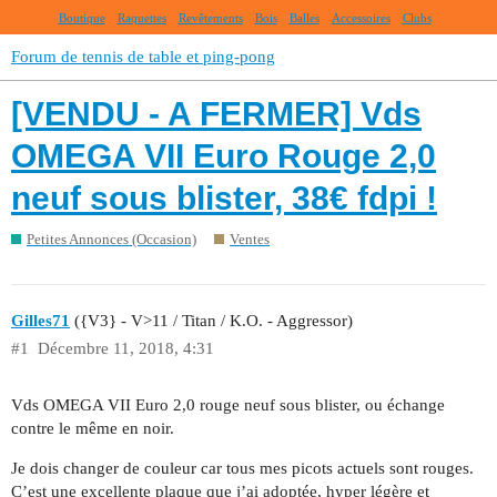
Boutique
Raquettes
Revêtements
Bois
Balles
Accessoires
Clubs
Forum de tennis de table et ping-pong
[VENDU - A FERMER] Vds
OMEGA VII Euro Rouge 2,0
neuf sous blister, 38€ fdpi !
Petites Annonces (Occasion)
Ventes
Gilles71
({V3} - V>11 / Titan / K.O. - Aggressor)
#1
Décembre 11, 2018, 4:31
Vds OMEGA VII Euro 2,0 rouge neuf sous blister, ou échange
contre le même en noir.
Je dois changer de couleur car tous mes picots actuels sont rouges.
C’est une excellente plaque que j’ai adoptée, hyper légère et