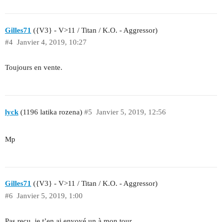
Gilles71
({V3} - V>11 / Titan / K.O. - Aggressor)
#4
Janvier 4, 2019, 10:27
Toujours en vente.
lyck
(1196 latika rozena)
#5
Janvier 5, 2019, 12:56
Mp
Gilles71
({V3} - V>11 / Titan / K.O. - Aggressor)
#6
Janvier 5, 2019, 1:00
Pas reçu, je t’en ai envoyé un à mon tour…