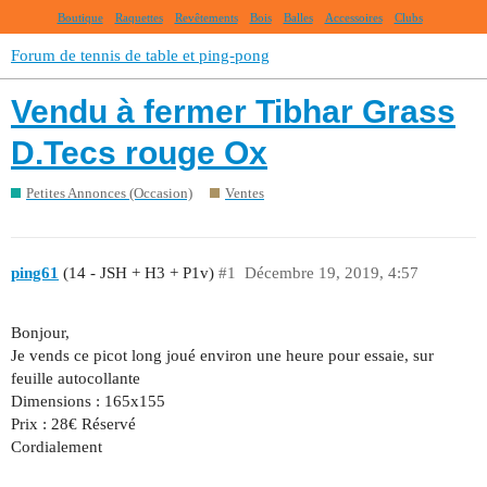
Boutique
Raquettes
Revêtements
Bois
Balles
Accessoires
Clubs
Forum de tennis de table et ping-pong
Vendu à fermer Tibhar Grass
D.Tecs rouge Ox
Petites Annonces (Occasion)
Ventes
ping61
(14 - JSH + H3 + P1v)
#1
Décembre 19, 2019, 4:57
Bonjour,
Je vends ce picot long joué environ une heure pour essaie, sur
feuille autocollante
Dimensions : 165x155
Prix : 28€ Réservé
Cordialement