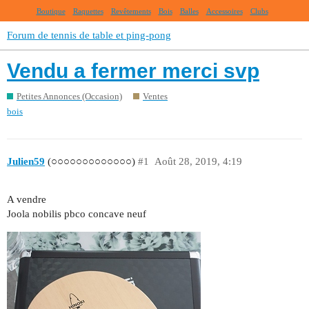
Boutique
Raquettes
Revêtements
Bois
Balles
Accessoires
Clubs
Forum de tennis de table et ping-pong
Vendu a fermer merci svp
Petites Annonces (Occasion)
Ventes
bois
Julien59
(○○○○○○○○○○○○○)
#1
Août 28, 2019, 4:19
A vendre
Joola nobilis pbco concave neuf