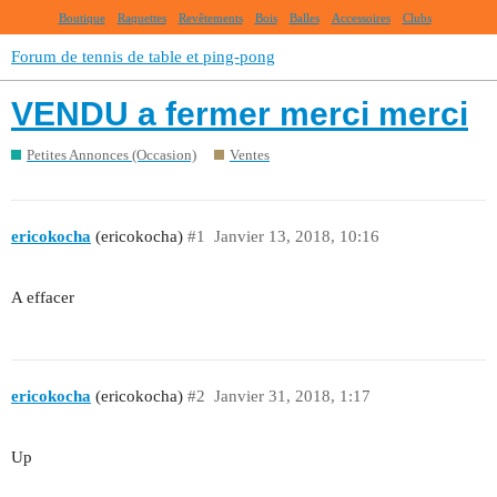
Boutique
Raquettes
Revêtements
Bois
Balles
Accessoires
Clubs
Forum de tennis de table et ping-pong
VENDU a fermer merci merci
Petites Annonces (Occasion)
Ventes
ericokocha
(ericokocha)
#1
Janvier 13, 2018, 10:16
A effacer
ericokocha
(ericokocha)
#2
Janvier 31, 2018, 1:17
Up