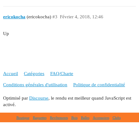
ericokocha
(ericokocha)
#3
Février 4, 2018, 12:46
Up
Accueil
Catégories
FAQ/Charte
Conditions générales d'utilisation
Politique de confidentialité
Optimisé par
Discourse
, le rendu est meilleur quand JavaScript est
activé.
Boutique
Raquettes
Revêtements
Bois
Balles
Accessoires
Clubs