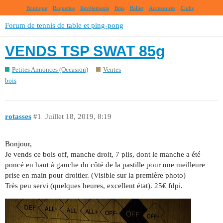
Boutique
Raquettes
Revêtements
Bois
Balles
Accessoires
Clubs
Forum de tennis de table et ping-pong
VENDS TSP SWAT 85g
Petites Annonces (Occasion)
Ventes
bois
rotasses
#1
Juillet 18, 2019, 8:19
Bonjour,
Je vends ce bois off, manche droit, 7 plis, dont le manche a été
poncé en haut à gauche du côté de la pastille pour une meilleure
prise en main pour droitier. (Visible sur la première photo)
Très peu servi (quelques heures, excellent état). 25€ fdpi.