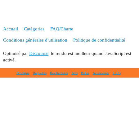
Accueil
Catégories
FAQ/Charte
Conditions générales d'utilisation
Politique de confidentialité
Optimisé par
Discourse
, le rendu est meilleur quand JavaScript est
activé.
Boutique
Raquettes
Revêtements
Bois
Balles
Accessoires
Clubs