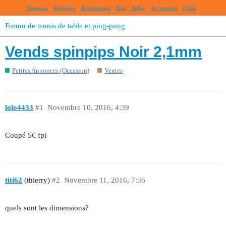
Boutique
Raquettes
Revêtements
Bois
Balles
Accessoires
Clubs
Forum de tennis de table et ping-pong
Vends spinpips Noir 2,1mm
Petites Annonces (Occasion)
Ventes
lolo4433
#1
Novembre 10, 2016, 4:39
Coupé 5€ fpi
titi62
(thierry)
#2
Novembre 11, 2016, 7:36
quels sont les dimensions?