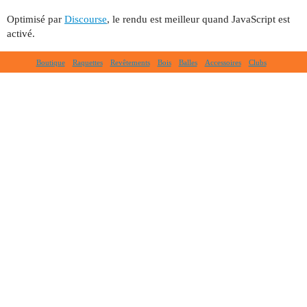
Optimisé par
Discourse
, le rendu est meilleur quand JavaScript est
activé.
Boutique
Raquettes
Revêtements
Bois
Balles
Accessoires
Clubs