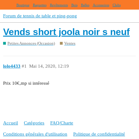
Boutique
Raquettes
Revêtements
Bois
Balles
Accessoires
Clubs
Forum de tennis de table et ping-pong
Vends short joola noir s neuf
Petites Annonces (Occasion)
Ventes
lolo4433
#1
Mai 14, 2020, 12:19
Prix 10€,mp si intéressé
Accueil
Catégories
FAQ/Charte
Conditions générales d'utilisation
Politique de confidentialité