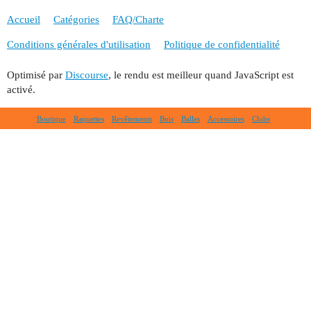
Accueil
Catégories
FAQ/Charte
Conditions générales d'utilisation
Politique de confidentialité
Optimisé par
Discourse
, le rendu est meilleur quand JavaScript est
activé.
Boutique
Raquettes
Revêtements
Bois
Balles
Accessoires
Clubs