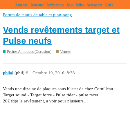
Boutique
Raquettes
Revêtements
Bois
Balles
Accessoires
Clubs
Forum de tennis de table et ping-pong
Vends revêtements target et
Pulse neufs
Petites Annonces (Occasion)
Ventes
philol
(phil)
#1
Octobre 19, 2016, 8:38
Vends une dizaine de plaques sous blister de chez Cornilleau :
Target sound - Target force - Pulse rider - pulse racer
20€ fdpi le revêtement, a voir pour plusieurs…