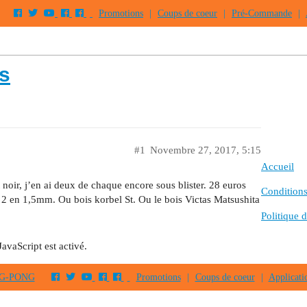
Promotions
|
Coups de coeur
|
Pré-Commande
|
s
#1
Novembre 27, 2017, 5:15
Accueil
noir, j’en ai deux de chaque encore sous blister. 28 euros
Conditions 
 2 en 1,5mm. Ou bois korbel St. Ou le bois Victas Matsushita
Politique d
JavaScript est activé.
PING-PONG
Promotions
|
Coups de coeur
|
Applicati