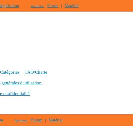
Application
Forum
|
Matériel
Archives :
Catégories
FAQ/Charte
générales d'utilisation
e confidentialité
on
Forum
|
Matériel
Archives :