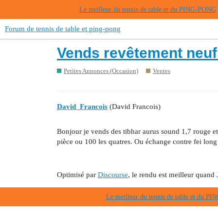
Le meilleur du tennis de table et du PING-PONG
Forum de tennis de table et ping-pong
Vends revêtement neuf
Petites Annonces (Occasion)
Ventes
David_Francois
(David Francois)
Bonjour je vends des tibhar aurus sound 1,7 rouge et 
pièce ou 100 les quatres. Ou échange contre fei long
Optimisé par
Discourse
, le rendu est meilleur quand 
Le meilleur du tennis de table et du 