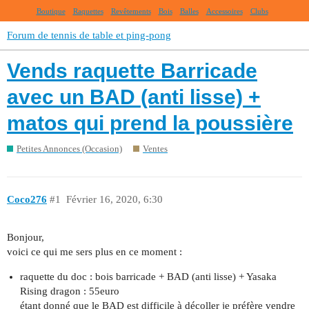
Boutique
Raquettes
Revêtements
Bois
Balles
Accessoires
Clubs
Forum de tennis de table et ping-pong
Vends raquette Barricade
avec un BAD (anti lisse) +
matos qui prend la poussière
Petites Annonces (Occasion)
Ventes
Coco276
#1
Février 16, 2020, 6:30
Bonjour,
voici ce qui me sers plus en ce moment :
raquette du doc : bois barricade + BAD (anti lisse) + Yasaka
Rising dragon : 55euro
étant donné que le BAD est difficile à décoller je préfère vendre