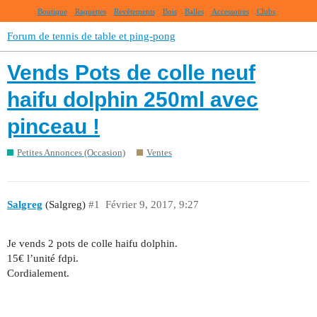
Boutique
Raquettes
Revêtements
Bois
Balles
Accessoires
Clubs
Forum de tennis de table et ping-pong
Vends Pots de colle neuf
haifu dolphin 250ml avec
pinceau !
Petites Annonces (Occasion)
Ventes
Salgreg
(Salgreg)
#1
Février 9, 2017, 9:27
Je vends 2 pots de colle haifu dolphin.
15€ l’unité fdpi.
Cordialement.