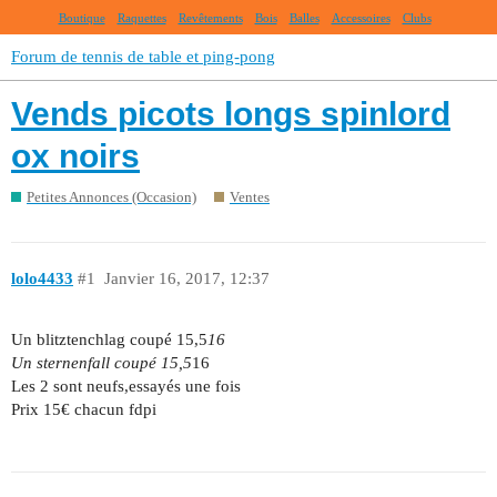
Boutique
Raquettes
Revêtements
Bois
Balles
Accessoires
Clubs
Forum de tennis de table et ping-pong
Vends picots longs spinlord
ox noirs
Petites Annonces (Occasion)
Ventes
lolo4433
#1
Janvier 16, 2017, 12:37
Un blitztenchlag coupé 15,5
16
Un sternenfall coupé 15,5
16
Les 2 sont neufs,essayés une fois
Prix 15€ chacun fdpi