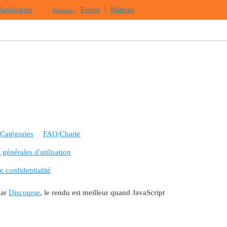
Application
Forum
|
Matériel
Archives :
Catégories
FAQ/Charte
générales d'utilisation
e confidentialité
par
Discourse
, le rendu est meilleur quand JavaScript