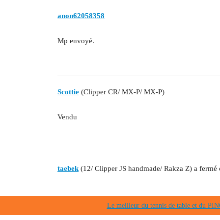
anon62058358
Mp envoyé.
Scottie
(Clipper CR/ MX-P/ MX-P)
Vendu
taebek
(12/ Clipper JS handmade/ Rakza Z) a fermé c
Le meilleur du tennis de table et du 