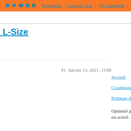
Promotions
|
Coups de coeur
|
Pré-Commande
|
 L-Size
#1
Janvier 13, 2021, 11:00
Accueil
Conditions 
Politique d
Optimisé 
est activé.