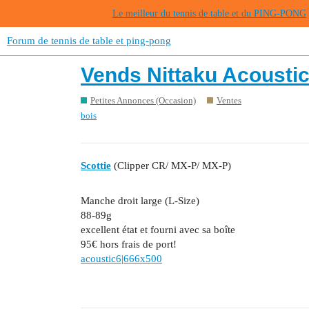
Le meilleur du tennis de table et du PING-PONG
Forum de tennis de table et ping-pong
Vends Nittaku Acoustic
Petites Annonces (Occasion)
Ventes
bois
Scottie
(Clipper CR/ MX-P/ MX-P)
Manche droit large (L-Size)
88-89g
excellent état et fourni avec sa boîte
95€ hors frais de port!
acoustic6|666x500