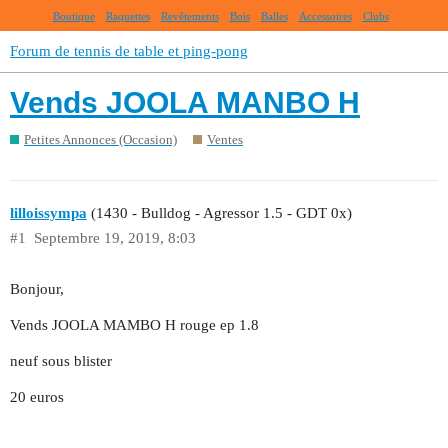
Boutique
Raquettes
Revêtements
Bois
Balles
Accessoires
Clubs
Forum de tennis de table et ping-pong
Vends JOOLA MANBO H
Petites Annonces (Occasion)
Ventes
lilloissympa
(1430 - Bulldog - Agressor 1.5 - GDT 0x)
#1
Septembre 19, 2019, 8:03
Bonjour,
Vends JOOLA MAMBO H rouge ep 1.8
neuf sous blister
20 euros