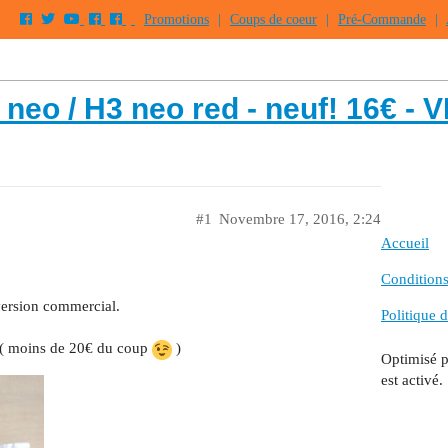
Promotions
|
Coups de coeur
|
Pré-Commande
|
neo / H3 neo red - neuf! 16€ - 
#1
Novembre 17, 2016, 2:24
Accueil
Conditions 
version commercial.
Politique d
 ( moins de 20€ du coup
)
Optimisé 
est activé.