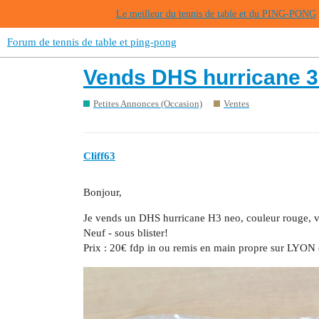
Le meilleur du tennis de table et du PING-PONG
Forum de tennis de table et ping-pong
Vends DHS hurricane 3 
Petites Annonces (Occasion)
Ventes
Cliff63
Bonjour,
Je vends un DHS hurricane H3 neo, couleur rouge, 
Neuf - sous blister!
Prix : 20€ fdp in ou remis en main propre sur LYON