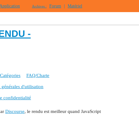
Application
Forum
|
Matériel
Archives :
VENDU -
Catégories
FAQ/Charte
générales d'utilisation
e confidentialité
par
Discourse
, le rendu est meilleur quand JavaScript