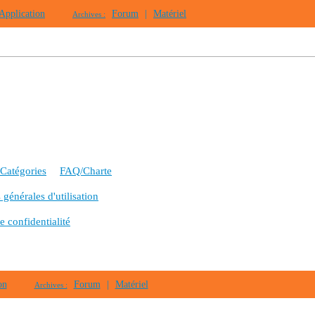
Application
Forum
|
Matériel
Archives :
Catégories
FAQ/Charte
générales d'utilisation
e confidentialité
on
Forum
|
Matériel
Archives :