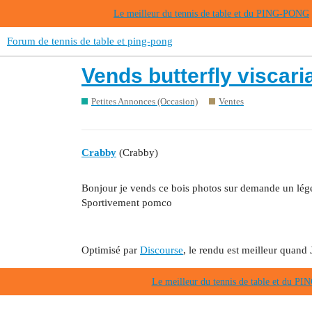
Le meilleur du tennis de table et du PING-PONG
Forum de tennis de table et ping-pong
Vends butterfly viscar
Petites Annonces (Occasion)
Ventes
Crabby
(Crabby)
Bonjour je vends ce bois photos sur demande un lége
Sportivement pomco
Optimisé par
Discourse
, le rendu est meilleur quand 
Le meilleur du tennis de table et du 