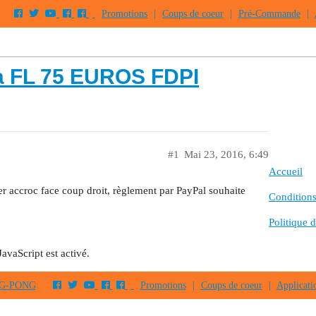
Promotions
|
Coups de coeur
|
Pré-Commande
|
ia FL 75 EUROS FDPI
#1
Mai 23, 2016, 6:49
Accueil
r accroc face coup droit, règlement par PayPal souhaite
Conditions 
Politique d
JavaScript est activé.
PING-PONG
Promotions
|
Coups de coeur
|
Applicati