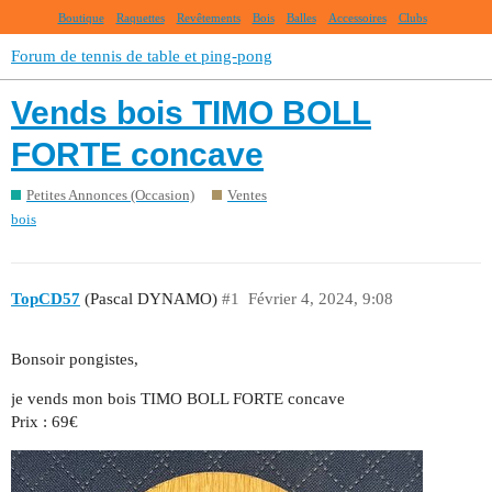
Boutique
Raquettes
Revêtements
Bois
Balles
Accessoires
Clubs
Forum de tennis de table et ping-pong
Vends bois TIMO BOLL
FORTE concave
Petites Annonces (Occasion)
Ventes
bois
TopCD57
(Pascal DYNAMO)
#1
Février 4, 2024, 9:08
Bonsoir pongistes,
je vends mon bois TIMO BOLL FORTE concave
Prix : 69€