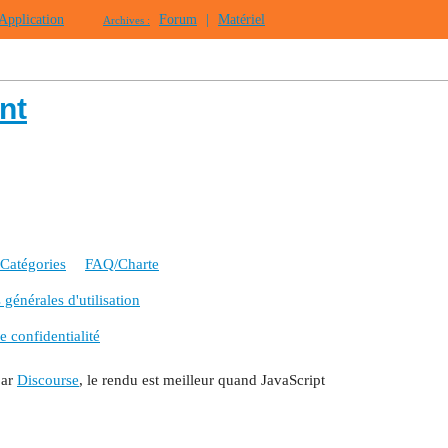
Application
Forum
|
Matériel
Archives :
nt
Catégories
FAQ/Charte
générales d'utilisation
e confidentialité
par
Discourse
, le rendu est meilleur quand JavaScript