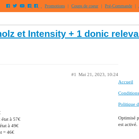
Promotions
|
Coups de coeur
|
Pré-Commande
|
lz et Intensity + 1 donic releva
#1
Mai 21, 2023, 10:24
Accueil
Conditions 
Politique d
€
Optimisé 
 état à 57€
est activé.
état à 49€
at = 46€