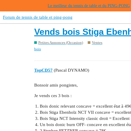
Le meilleur du tennis de table et du PING-PONG
Forum de tennis de table et ping-pong
Vends bois Stiga Ebenho
Petites Annonces (Occasion)
Ventes
bois
TopCD57
(Pascal DYNAMO)
Bonsoir amis pongistes,
Je vends ces 3 bois :
Bois donic relevant concave = excellent état à 49
Bois Stiga Ebenholz NCT VII concave = excellent
Bois Stiga NCT Intensity classic droit = Excellent 
Un bois donic burn OFF- concave en excellent ét
2 Stephen FETZNER concave = 78€