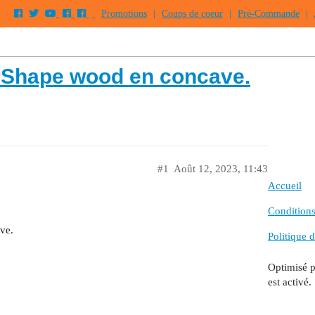
Promotions
|
Coups de coeur
|
Pré-Commande
|
rShape wood en concave.
#1
Août 12, 2023, 11:43
Accueil
Conditions 
ve.
Politique d
Optimisé 
est activé.