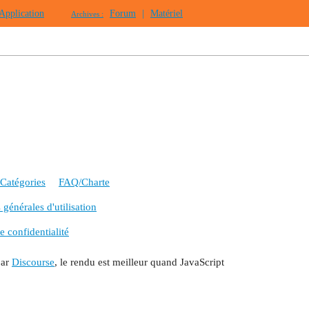
Application
Forum
|
Matériel
Archives :
Catégories
FAQ/Charte
générales d'utilisation
e confidentialité
par
Discourse
, le rendu est meilleur quand JavaScript