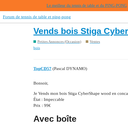
Le meilleur du tennis de table et du PING-PONG
Forum de tennis de table et ping-pong
Vends bois Stiga Cybe
Petites Annonces (Occasion)
Ventes
bois
TopCD57
(Pascal DYNAMO)
Bonsoir,
Je Vends mon bois Stiga CyberShape wood en conca
État : Impeccable
Prix : 99€
Avec boîte