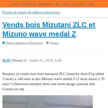
Boutique
Raquettes
Revêtements
Bois
Balles
Accessoires
Clubs
Forum de tennis de table et ping-pong
Vends bois Mizutani ZLC et
Mizuno wave medal Z
Petites Annonces (Occasion)
Ventes
Rv97
(Vives)
#1
Juillet 21, 2019, 3:39
Bonjour, je vends mon bois mizutani ZLC (manche droit 87g utilisé
3 mois) a 140 euro et des Mizuno wave medal Z (3 mois aussi) a 70
euro !! (Nouveau membre donc une seule image autorisé dsl)
Contact en mp