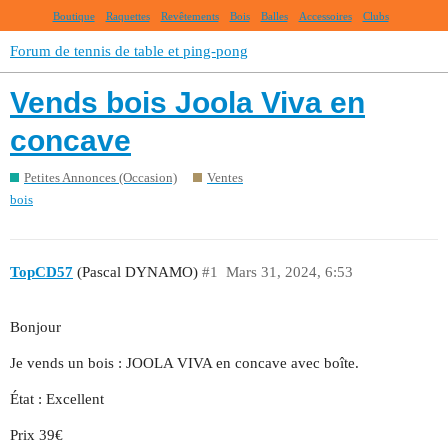
Boutique
Raquettes
Revêtements
Bois
Balles
Accessoires
Clubs
Forum de tennis de table et ping-pong
Vends bois Joola Viva en
concave
Petites Annonces (Occasion)
Ventes
bois
TopCD57
(Pascal DYNAMO)
#1
Mars 31, 2024, 6:53
Bonjour
Je vends un bois : JOOLA VIVA en concave avec boîte.
État : Excellent
Prix 39€