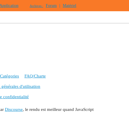
Application
Forum
|
Matériel
Archives :
Catégories
FAQ/Charte
générales d'utilisation
e confidentialité
par
Discourse
, le rendu est meilleur quand JavaScript