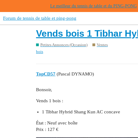
Le meilleur du tennis de table et du PING-PONG
Forum de tennis de table et ping-pong
Vends bois 1 Tibhar H
Petites Annonces (Occasion)
Ventes
bois
TopCD57
(Pascal DYNAMO)
Bonsoir,
Vends 1 bois :
1 Tibhar Hybrid Shang Kun AC concave
État : Neuf avec boîte
Prix : 127 €