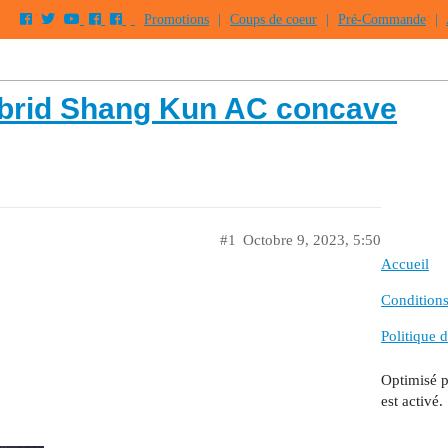
Promotions
|
Coups de coeur
|
Pré-Commande
|
ybrid Shang Kun AC concave
#1
Octobre 9, 2023, 5:50
Accueil
Conditions 
Politique d
Optimisé 
est activé.