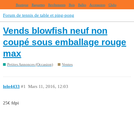
Boutique
Raquettes
Revêtements
Bois
Balles
Accessoires
Clubs
Forum de tennis de table et ping-pong
Vends blowfish neuf non
coupé sous emballage rouge
max
Petites Annonces (Occasion)
Ventes
lolo4433
#1
Mars 11, 2016, 12:03
25€ fdpi